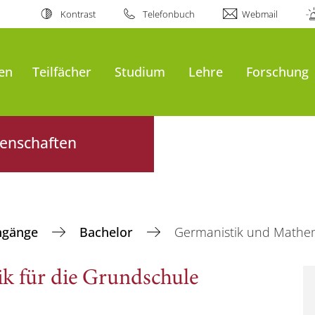
Kontrast
Telefonbuch
Webmail
en
Teilfächer
Studium
Lehre
Forschung
senschaften
ngänge
Bachelor
Germanistik und Mathema
k für die Grundschule