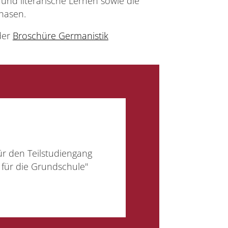
und literarische Lernen sowie die
hasen.
der
Broschüre Germanistik
ür den Teilstudiengang
für die Grundschule"