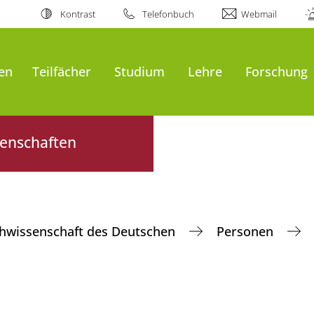
Kontrast
Telefonbuch
Webmail
en
Teilfächer
Studium
Lehre
Forschung
senschaften
hwissenschaft des Deutschen
Personen