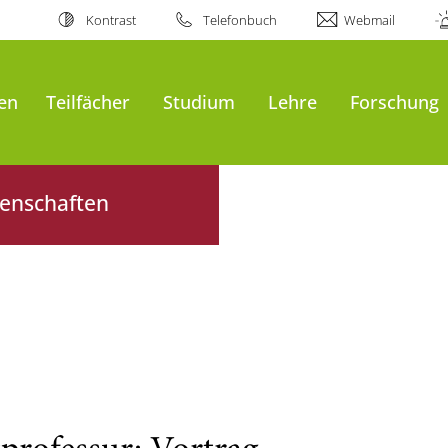
Kontrast
Telefonbuch
Webmail
en
Teilfächer
Studium
Lehre
Forschung
senschaften