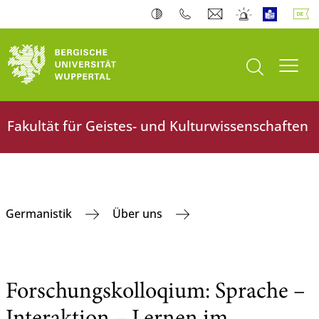
Suche öffnen
Navi
Fakultät für Geistes- und Kulturwissenschaften
Germanistik
Über uns
Forschungskolloqium: Sprache –