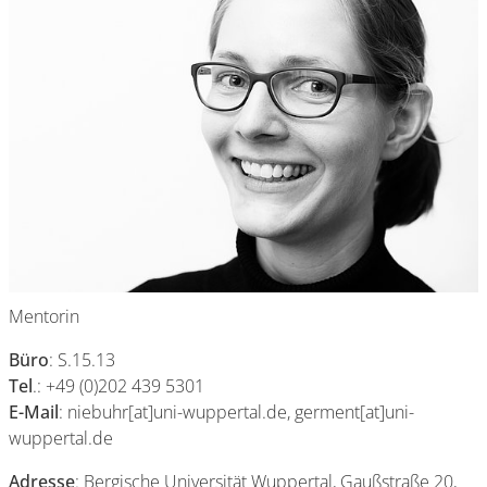
Mentorin
Büro
: S.15.13
Tel
.: +49 (0)202 439 5301
E-Mail
: niebuhr[at]uni-wuppertal.de, germent[at]uni-
wuppertal.de
Adresse
: Bergische Universität Wuppertal, Gaußstraße 20,